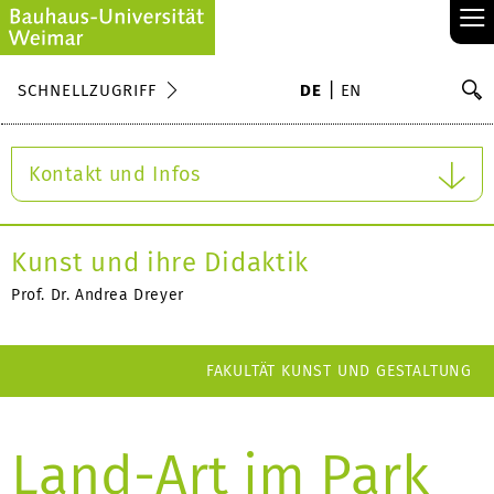
≡
S
SCHNELLZUGRIFF
DE
EN
Su
Kontakt und Infos
Kunst und ihre Didaktik
Prof. Dr. Andrea Dreyer
FAKULTÄT KUNST UND GESTALTUNG
Land-Art im Park