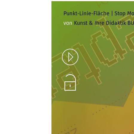
Punkt-Linie-Fläche | Stop M
von
Kunst & Ihre Didaktik B
Play
Unlock