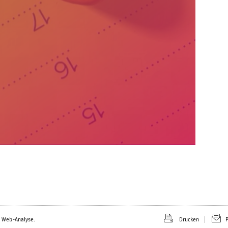
 Web-Analyse.
Drucken
P