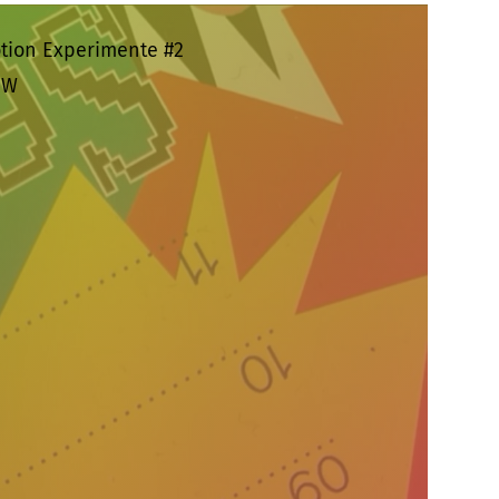
otion Experimente #2
UW