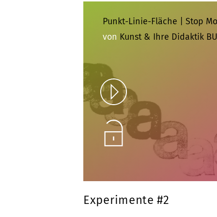
Punkt-Linie-Fläche | Stop M
von
Kunst & Ihre Didaktik B
Play
Unlock
Experimente #2