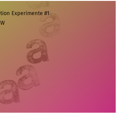
otion Experimente #1
UW