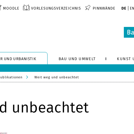
MOODLE
VORLESUNGSVERZEICHNIS
PINNWÄNDE
DE
E
R UND URBANISTIK
BAU UND UMWELT
KUNST 
Publikationen
Weit weg und unbeachtet
d unbeachtet