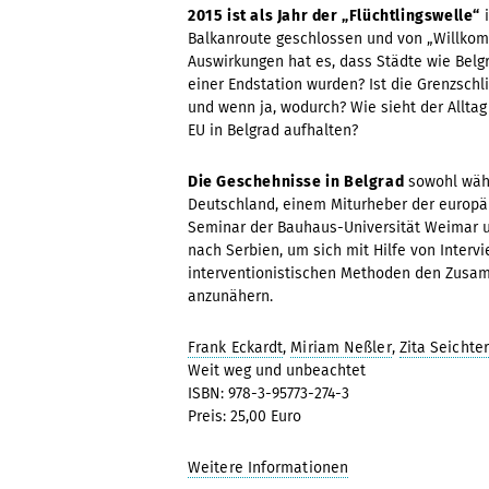
2015 ist als Jahr der „Flüchtlingswelle“
i
Balkanroute geschlossen und von „Willkomm
Auswirkungen hat es, dass Städte wie Belgr
einer Endstation wurden? Ist die Grenzschl
und wenn ja, wodurch? Wie sieht der Allta
EU in Belgrad aufhalten?
Die Geschehnisse in Belgrad
sowohl währ
Deutschland, einem Miturheber der europäi
Seminar der Bauhaus-Universität Weimar un
nach Serbien, um sich mit Hilfe von Interv
interventionistischen Methoden den Zusa
anzunähern.
Frank Eckardt
,
Miriam Neßler
,
Zita Seichter
Weit weg und unbeachtet
ISBN: 978-3-95773-274-3
Preis: 25,00 Euro
Weitere Informationen