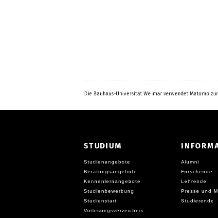
Die Bauhaus-Universität Weimar verwendet Matomo zur
STUDIUM
INFORM
Studienangebote
Alumni
Beratungsangebote
Forschende
Kennenlernangebote
Lehrende
Studienbewerbung
Presse und M
Studienstart
Studierende
Vorlesungsverzeichnis