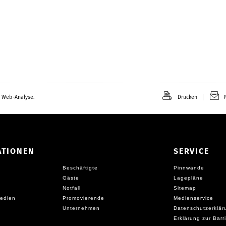
 Web-Analyse.
Drucken
P
ATIONEN
SERVICE
Beschäftigte
Pinnwände
Gäste
Lagepläne
Notfall
Sitemap
edien
Promovierende
Medienservice
Unternehmen
Datenschutzerklär
Erklärung zur Barri