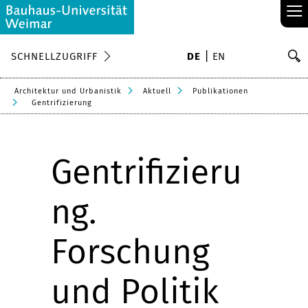
≡
S
SCHNELLZUGRIFF
DE
EN
Su
Architektur und Urbanistik
Aktuell
Publikationen
Gentrifizierung
Gentrifizieru
ng.
Forschung
und Politik