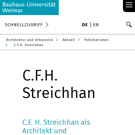
≡
S
SCHNELLZUGRIFF
DE
EN
Su
Architektur und Urbanistik
Aktuell
Publikationen
C.F.H. Streichhan
C.F.H.
Streichhan
C.F. H. Streichhan als
Architekt und