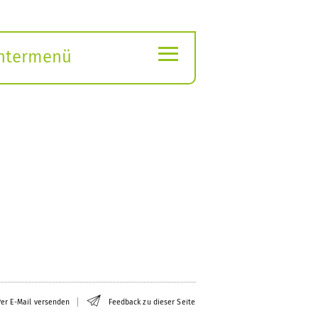
≡
ntermenü
ubmenü
ffnen
er E-Mail versenden
Feedback zu dieser Seite