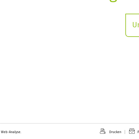
U
S
ö
 Web-Analyse.
Drucken
P