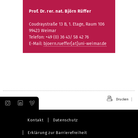
Prof. Dr. rer. nat. Björn Rüffer
Coudraystraße 13 B, 1. Etage, Raum 106
99423 Weimar
Telefon: +49 (0) 36 43/ 58 42 76
E-Mail:
bjoern.rueffer[at]uni-weimar.de
Drucken
Kontakt
Datenschutz
Erklärung zur Barrierefreiheit