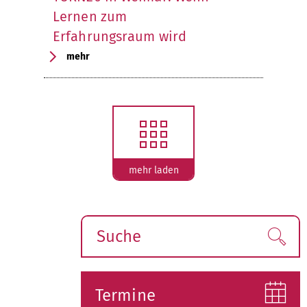
Lernen zum
Erfahrungsraum wird
mehr
mehr laden
Suche
Find
Termine