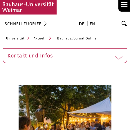
≡
S
SCHNELLZUGRIFF
DE
EN
Su
Universität
Aktuell
Bauhaus.Journal Online
Kontakt und Infos