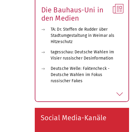
k
l
Die Bauhaus-Uni in
a
den Medien
p
p
TA: Dr. Steffen de Rudder über
e
Stadtumgestaltung in Weimar als
n
Hitzeschutz
tagesschau: Deutsche Wahlen im
Visier russischer Desinformation
Deutsche Welle: Faktencheck -
Deutsche Wahlen im Fokus
russischer Fakes
a
u
s
k
l
Social Media-Kanäle
a
p