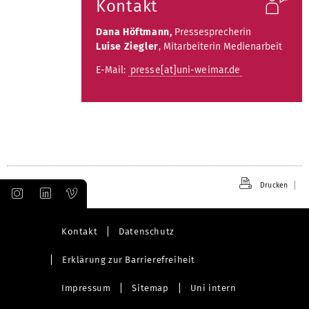
Kontakt
Dana Höftmann,
Pressesprecherin
Luise Ziegler
, Mitarbeiterin Medienarbeit
E-Mail:
presse[at]uni-weimar.de
Drucken
Kontakt
Datenschutz
Erklärung zur Barrierefreiheit
Impressum
Sitemap
Uni intern