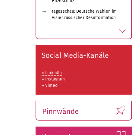
Hitzeschutz
tagesschau: Deutsche Wahlen im
Visier russischer Desinformation
a
u
s
k
l
Social Media-Kanäle
a
p
p
» LinkedIn
e
» Instagram
n
» Vimeo
Pinnwände