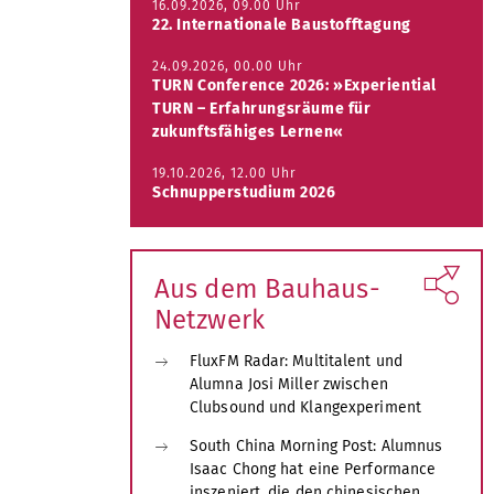
16.09.2026, 09.00 Uhr
22. Internationale Baustofftagung
24.09.2026, 00.00 Uhr
TURN Conference 2026: »Experiential
TURN – Erfahrungsräume für
zukunftsfähiges Lernen«
19.10.2026, 12.00 Uhr
Schnupperstudium 2026
Aus dem Bauhaus-
Netzwerk
FluxFM Radar: Multitalent und
Alumna Josi Miller zwischen
Clubsound und Klangexperiment
South China Morning Post: Alumnus
Isaac Chong hat eine Performance
inszeniert, die den chinesischen