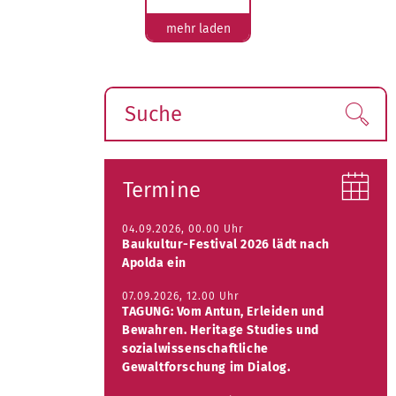
mehr laden
Suche
Find
Termine
04.09.2026, 00.00 Uhr
Baukultur-Festival 2026 lädt nach
Apolda ein
07.09.2026, 12.00 Uhr
TAGUNG: Vom Antun, Erleiden und
Bewahren. Heritage Studies und
sozialwissenschaftliche
Gewaltforschung im Dialog.