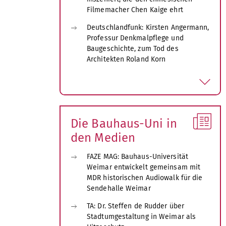
Filmemacher Chen Kaige ehrt
Deutschlandfunk: Kirsten Angermann,
Professur Denkmalpflege und
Baugeschichte, zum Tod des
Architekten Roland Korn
a
u
s
k
l
Die Bauhaus-Uni in
a
den Medien
p
p
FAZE MAG: Bauhaus-Universität
e
Weimar entwickelt gemeinsam mit
n
MDR historischen Audiowalk für die
Sendehalle Weimar
TA: Dr. Steffen de Rudder über
Stadtumgestaltung in Weimar als