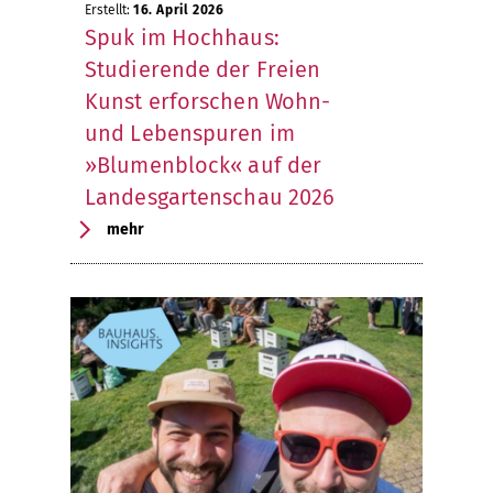
Erstellt:
16. April 2026
Spuk im Hochhaus:
Studierende der Freien
Kunst erforschen Wohn-
und Lebenspuren im
»Blumenblock« auf der
Landesgartenschau 2026
mehr