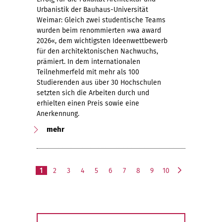
Urbanistik der Bauhaus-Universität
Weimar: Gleich zwei studentische Teams
wurden beim renommierten »wa award
2026«, dem wichtigsten Ideenwettbewerb
für den architektonischen Nachwuchs,
prämiert. In dem internationalen
Teilnehmerfeld mit mehr als 100
Studierenden aus über 30 Hochschulen
setzten sich die Arbeiten durch und
erhielten einen Preis sowie eine
Anerkennung.
mehr
1
2
3
4
5
6
7
8
9
10
n
ä
c
h
s