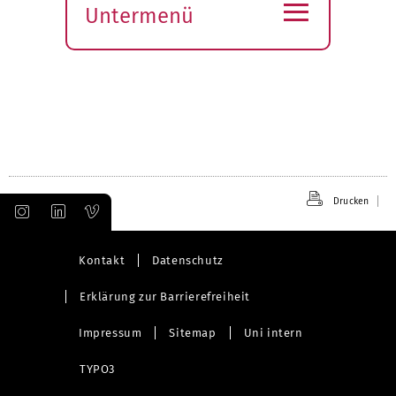
≡
Untermenü
t
e
Submenü
öffnen
Drucken
Kontakt
Datenschutz
Erklärung zur Barrierefreiheit
Impressum
Sitemap
Uni intern
TYPO3