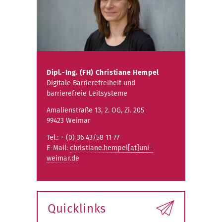
Dipl.-Ing. (FH) Christiane Hempel
Digitale Barrierefreiheit und
barrierefreie Leitsysteme
Amalienstraße 13, 2. OG, Zi. 205
99423 Weimar
Tel.: + (0) 36 43/58 11 77
E-Mail:
christiane.hempel[at]uni-
weimar.de
Quicklinks