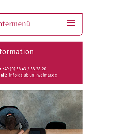
≡
ntermenü
ubmenü
ffnen
nformation
.:
+49 (0) 36 43 / 58 28 20
ail:
info[at]ub.uni-weimar.de