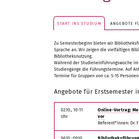
START INS STUDIUM
ANGEBOTE F
Zu Semesterbeginn bieten wir Bibliotheksf
Sprache an. Wir zeigen die vielfältigen B
Bibliotheksnutzung.
Während der Studieneinführungswoche im O
Studiengänge die Führungstermine. Auf Anf
Termine für Gruppen von ca. 5-15 Personen
Angebote für Erstsemester 
02.10., 10-11
Online-Vortrag: Meh
Uhr
vor
Referent*innen: Dr. F
06.10.-09.10.
Bibliotheksführun