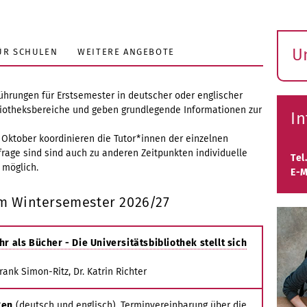
U
ÜR SCHULEN
WEITERE ANGEBOTE
S
ö
ührungen für Erstsemester in deutscher oder englischer
ibliotheksbereiche und geben grundlegende Informationen zur
I
ktober koordinieren die Tutor*innen der einzelnen
rage sind sind auch zu anderen Zeitpunkten individuelle
Tel
 möglich.
E-M
im Wintersemester 2026/27
r als Bücher - Die Universitätsbibliothek stellt sich
rank Simon-Ritz, Dr. Katrin Richter
gen
(deutsch und englisch), Terminvereinbarung über die