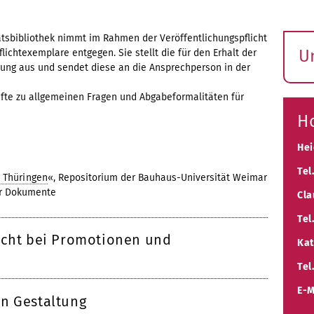
ätsbibliothek nimmt im Rahmen der Veröffentlichungspflicht
U
flichtexemplare entgegen. Sie stellt die für den Erhalt der
ng aus und sendet diese an die Ansprechperson in der
S
ö
nfte zu allgemeinen Fragen und Abgabeformalitäten für
Ho
Hei
Tel.
k Thüringen
«, Repositorium der Bauhaus-Universität Weimar
er Dokumente
Cla
Tel.
icht bei Promotionen und
Kat
Tel.
E-M
en Gestaltung