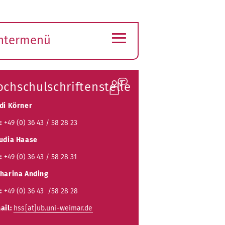
≡
ntermenü
ubmenü
ffnen
chschulschriftenstelle
di Körner
:
+49 (0) 36 43 / 58 28 23
udia Haase
:
+49 (0) 36 43 / 58 28 31
harina Anding
:
+49 (0) 36 43 /58 28 28
ail:
hss[at]ub.uni-weimar.de