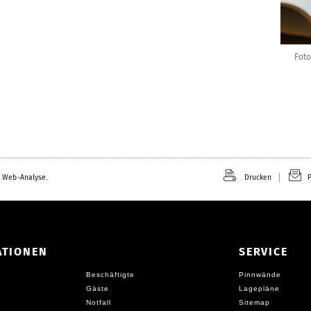
Foto
 Web-Analyse.
Drucken
P
ATIONEN
SERVICE
Beschäftigte
Pinnwände
Gäste
Lagepläne
Notfall
Sitemap