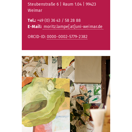
Steubenstraße 6 | Raum 1.04 | 99423
Weimar
Tel.:
+49 (0) 36 43 / 58 28 88
E-Mail:
moritz.lampe[at]uni-weimar.de
ORCID-ID:
0000-0002-5779-2382