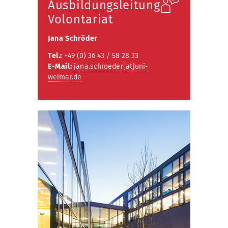
Ausbildungsleitung
Volontariat
Jana Schröder
Tel.:
+49 (0) 36 43 / 58 28 33
E-Mail:
jana.schroeder[at]uni-
weimar.de