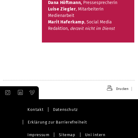
Dana Höftmann,
Pressesprecherin
Luise Ziegler
, Mitarbeiterin
Medienarbeit
Marit Haferkamp
, Social Media
Redaktion,
derzeit nicht im Dienst
Drucken
Kontakt
Datenschutz
Erklärung zur Barrierefreiheit
Impressum
Sitemap
Uni intern