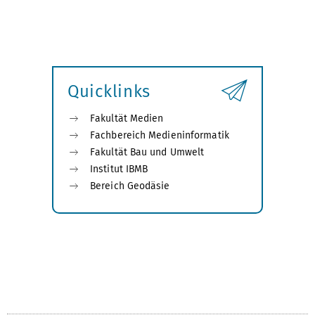
v
n
o
ä
r
c
h
h
e
s
r
t
i
e
Quicklinks
g
e
Fakultät Medien
Fachbereich Medieninformatik
Fakultät Bau und Umwelt
Institut IBMB
Bereich Geodäsie