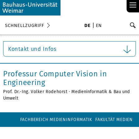
≡
S
SCHNELLZUGRIFF
DE
EN
Su
Kontakt und Infos
Professur Computer Vision in
Engineering
Prof. Dr.-Ing. Volker Rodehorst ·
Medieninformatik
&
Bau und
Umwelt
FACHBEREICH MEDIENINFORMATIK
FAKULTÄT MEDIEN