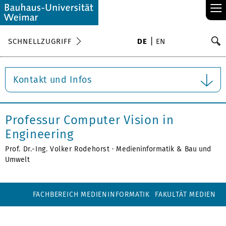
≡
S
SCHNELLZUGRIFF
DE
EN
Su
Kontakt und Infos
Professur Computer Vision in
Engineering
Prof. Dr.-Ing. Volker Rodehorst ·
Medieninformatik
&
Bau und
Umwelt
FACHBEREICH MEDIENINFORMATIK
FAKULTÄT MEDIEN