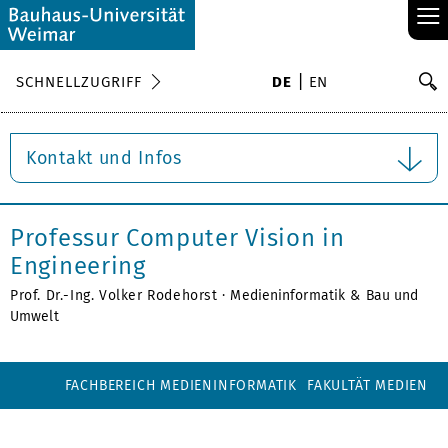
≡
S
SCHNELLZUGRIFF
DE
EN
Su
Kontakt und Infos
Professur Computer Vision in
Engineering
Prof. Dr.-Ing. Volker Rodehorst ·
Medieninformatik
&
Bau und
Umwelt
FACHBEREICH MEDIENINFORMATIK
FAKULTÄT MEDIEN