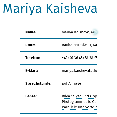
Mariya Kaisheva
Name:
Mariya Kaisheva, M.Sc.
Raum:
Bauhausstraße 11, Raum 006
Telefon:
+49 (0) 36 43/58 38 65
E-Mail:
mariya.kaisheva[at]uni-weimar.
Sprechstunde:
auf Anfrage
Lehre:
Bildanalyse und Objekterkennu
Photogrammetric Computer Visi
Parallele und verteilte Systeme