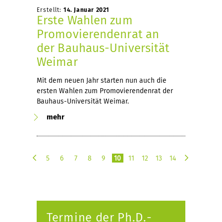
Erstellt:
14. Januar 2021
Erste Wahlen zum
Promovierendenrat an
der Bauhaus-Universität
Weimar
Mit dem neuen Jahr starten nun auch die
ersten Wahlen zum Promovierendenrat der
Bauhaus-Universität Weimar.
mehr
5
6
7
8
9
10
11
12
13
14
v
n
o
ä
r
c
h
h
e
s
Termine der Ph.D.-
r
t