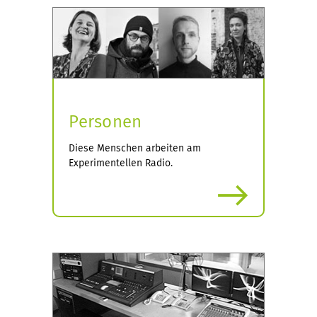
g
e
Personen
Diese Menschen arbeiten am
Experimentellen Radio.
mehr