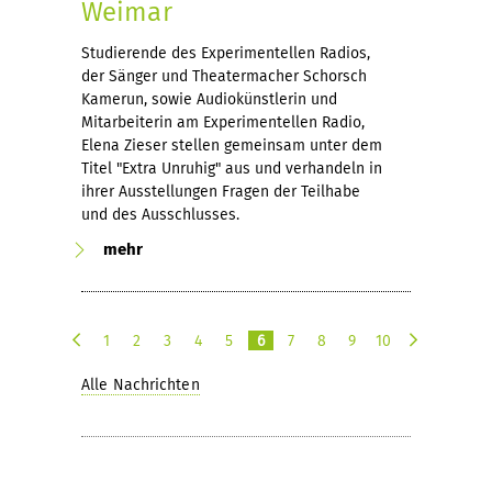
Weimar
Studierende des Experimentellen Radios,
der Sänger und Theatermacher Schorsch
Kamerun, sowie Audiokünstlerin und
Mitarbeiterin am Experimentellen Radio,
Elena Zieser stellen gemeinsam unter dem
Titel "Extra Unruhig" aus und verhandeln in
ihrer Ausstellungen Fragen der Teilhabe
und des Ausschlusses.
mehr
1
2
3
4
5
6
7
8
9
10
v
n
o
ä
Alle Nachrichten
r
c
h
h
e
s
r
t
i
e