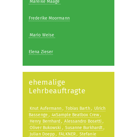
Mareike Maage
Frederike Moormann
Mario Weise
Elena Zieser
ehemalige
Lehrbeauftragte
Knut Aufermann
,
Tobias Barth
,
Ulrich
Bassenge
,
4xSample Beatbox Crew
,
Henry Bernhard
,
Alessandro Bosetti
,
Oliver Bukowski
,
Susanne Burkhardt
,
Julian Doepp
,
FALKNER
,
Stefanie