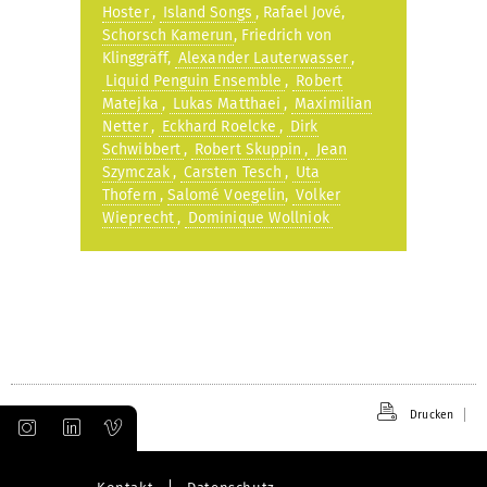
Hoster
,
Island Songs
, Rafael Jové,
Schorsch Kamerun
, Friedrich von
Klinggräff,
Alexander Lauterwasser
,
Liquid Penguin Ensemble
,
Robert
Matejka
,
Lukas Matthaei
,
Maximilian
Netter
,
Eckhard Roelcke
,
Dirk
Schwibbert
,
Robert Skuppin
,
Jean
Szymczak
,
Carsten Tesch
,
Uta
Thofern
,
Salomé Voegelin
,
Volker
Wieprecht
,
Dominique Wollniok
Drucken