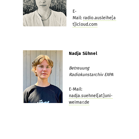
E-
Mail:
radio.ausleihe[a
t]icloud.com
Nadja Sühnel
Betreuung
Radiokunstarchiv EXPA
E-Mail:
nadja.suehnel[at]uni-
weimar.de