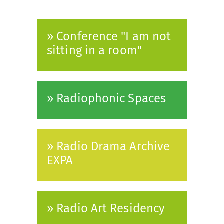
» Conference "I am not
sitting in a room"
» Radiophonic Spaces
» Radio Drama Archive
EXPA
» Radio Art Residency