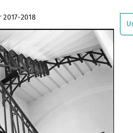
 2017-2018
U
S
ö