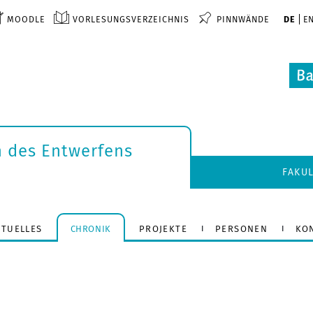
MOODLE
VORLESUNGSVERZEICHNIS
PINNWÄNDE
DE
E
n des Entwerfens
FAKU
KTUELLES
CHRONIK
PROJEKTE
PERSONEN
KO