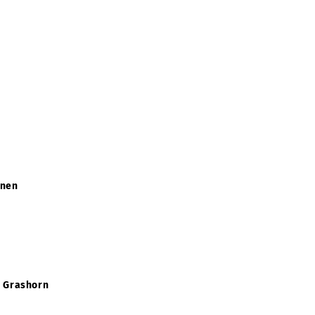
onen
d Grashorn