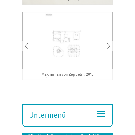
Maximilian von Zeppelin, 2015
≡
Untermenü
Submenü
öffnen