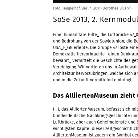
Foto: Tempelhof, Berlin, 2011 (Dorothée Billard)
SoSe 2013, 2. Kernmodu
Eine humanitäre Hilfe_ die Luftbrücke 47_
und Bedrohung von der Sowjetunion, die B
USA_F_GB erlebte. Die Gruppe 47 löste ein
Demokratie hervorbrachte_ einen Denkrau
bewahrt_ vermittelt die Geschichte des get
Vereinigung. Wir vertiefen uns in Aufbew
Architektur hervorzubringen, welche sich
und in die Zukunft vermittelnd einbringt.
Das AlliiertenMuseum zieht
(…), das AlliiertenMuseum, befasst sich mi
bundesdeutsche Nachkriegsgeschichte und b
Luftbrücke, aber auch Geheimdienste und S
wichtigsten Kapitel dieser zeitgeschichtli
AlliiertenMuseum ist zudem ein Symbol der