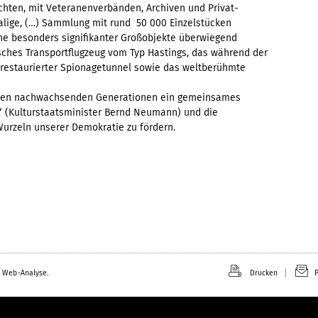
ten, mit Veteranenverbänden, Archiven und Privat-
alige, (…) Sammlung mit rund 50 000 Einzelstücken
he besonders signifikanter Großobjekte überwiegend
tisches Transportflugzeug vom Typ Hastings, das während der
u restaurierter Spionagetunnel sowie das weltberühmte
, „den nachwachsenden Generationen ein gemeinsames
“ (Kulturstaatsminister Bernd Neumann) und die
urzeln unserer Demokratie zu fördern.
 Web-Analyse.
Drucken
P