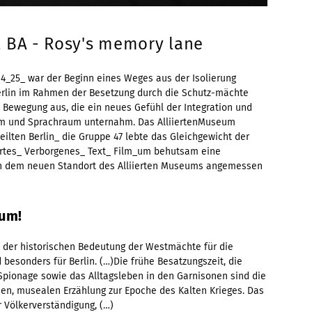
l BA - Rosy's memory lane
04_25_ war der Beginn eines Weges aus der Isolierung
erlin im Rahmen der Besetzung durch die Schutz-mächte
e Bewegung aus, die ein neues Gefühl der Integration und
m und Sprachraum unternahm. Das AlliiertenMuseum
eilten Berlin_ die Gruppe 47 lebte das Gleichgewicht der
ahrtes_ Verborgenes_ Text_ Film_um behutsam eine
 an dem neuen Standort des Alliierten Museums angemessen
 um!
t der historischen Bedeutung der Westmächte für die
esonders für Berlin. (…)Die frühe Besatzungszeit, die
pionage sowie das Alltagsleben in den Garnisonen sind die
chen, musealen Erzählung zur Epoche des Kalten Krieges. Das
 Völkerverständigung, (…)