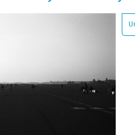
U
S
ö