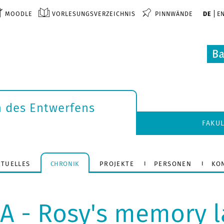
MOODLE
VORLESUNGSVERZEICHNIS
PINNWÄNDE
DE
E
n des Entwerfens
FAKU
KTUELLES
CHRONIK
PROJEKTE
PERSONEN
KO
BA - Rosy's memory 