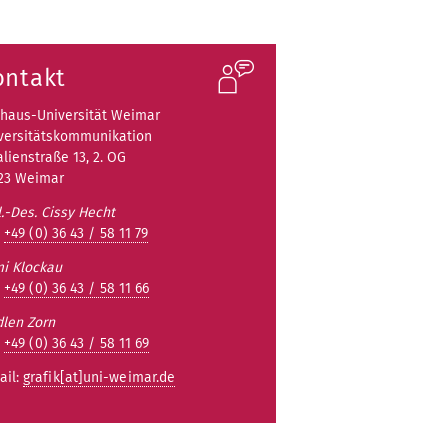
ontakt
haus-Universität Weimar
versitätskommunikation
lienstraße 13, 2. OG
23 Weimar
l.-Des.
Cissy Hecht
:
+49 (0) 36 43 / 58 11 79
i Klockau
:
+49 (0) 36 43 / 58 11 66
len Zorn
:
+49 (0) 36 43 / 58 11 69
ail:
grafik[at]uni-weimar.de