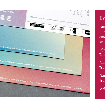
K
Bau
Uni
Ama
994
Dip
Tel.
Rom
Tel.
Mad
Tel.
E-M