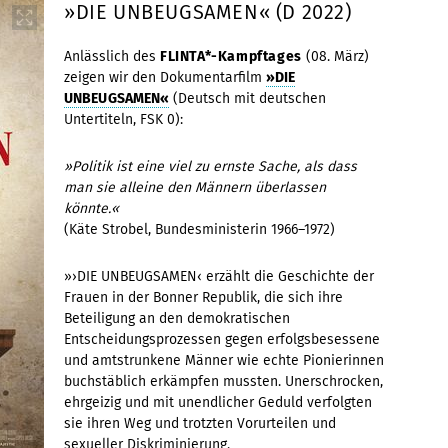
»DIE UNBEUGSAMEN« (D 2022)
Anlässlich des
FLINTA*-Kampftages
(08. März)
zeigen wir den Dokumentarfilm
»DIE
UNBEUGSAMEN«
(Deutsch mit deutschen
Untertiteln, FSK 0):
»Politik ist eine viel zu ernste Sache, als dass
man sie alleine den Männern überlassen
könnte.«
(Käte Strobel, Bundesministerin 1966–1972)
»›DIE UNBEUGSAMEN‹ erzählt die Geschichte der
Frauen in der Bonner Republik, die sich ihre
Beteiligung an den demokratischen
Entscheidungsprozessen gegen erfolgsbesessene
und amtstrunkene Männer wie echte Pionierinnen
buchstäblich erkämpfen mussten. Unerschrocken,
ehrgeizig und mit unendlicher Geduld verfolgten
sie ihren Weg und trotzten Vorurteilen und
sexueller Diskriminierung.