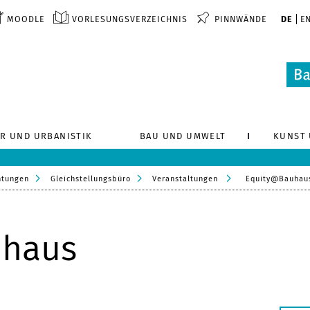
MOODLE
VORLESUNGSVERZEICHNIS
PINNWÄNDE
DE
E
R UND URBANISTIK
BAU UND UMWELT
KUNST 
htungen
Gleichstellungsbüro
Veranstaltungen
Equity@Bauhau
uhaus