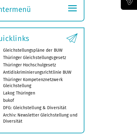
≡
ntermenü
Offizieller Vimeo-Kanal der Bauhaus-Univertität Weimar
ubmenü
ffnen
uicklinks
Gleichstellungspläne der BUW
Thüringer Gleichstellungsgesetz
Thüringer Hochschulgesetz
Antidiskriminierungsrichtlinie BUW
Thüringer Kompetenznetzwerk
Gleichstellung
Lakog Thüringen
bukof
DFG: Gleichstellung & Diversität
Archiv: Newsletter Gleichstellung und
Diversität