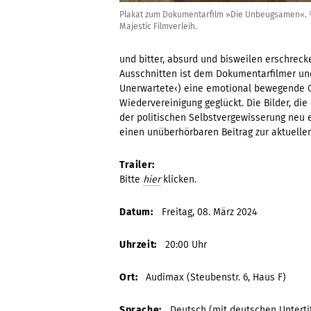
Plakat zum Dokumentarfilm »Die Unbeugsamen«.
Majestic Filmverleih.
und bitter, absurd und bisweilen erschreck
Ausschnitten ist dem Dokumentarfilmer und
Unerwartete‹) eine emotional bewegende Ch
Wiedervereinigung geglückt. Die Bilder, die
der politischen Selbstvergewisserung neu 
einen unüberhörbaren Beitrag zur aktuellen 
Trailer:
Bitte
hier
klicken.
Datum:
Freitag, 08. März 2024
Uhrzeit:
20:00 Uhr
Ort:
Audimax (Steubenstr. 6, Haus F)
Sprache:
Deutsch (mit deutschen Untertit