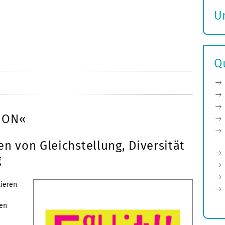
U
S
ö
Q
TION«
 von Gleichstellung, Diversität
g
tieren
en