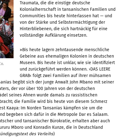
Traumata, die die einstige deutsche
Kolonialherrschaft in tansanischen Familien und
Communities bis heute hinterlassen hat — und
von der Stärke und Selbstermächtigung der
Hinterbliebenen, die sich hartnäckig für eine
vollständige Aufklärung einsetzen.
»Bis heute lagern zehntausende menschliche
Gebeine aus ehemaligen Kolonien in deutschen
Museen. Bis heute ist unklar, wie sie identifiziert
Co.
und zurückgeführt werden können. ›DAS LEERE
GRAB‹ folgt zwei Familien auf ihrer mühsamen
anias begibt sich der junge Anwalt John Mbano mit seiner
aters, der vor über 100 Jahren von der deutschen
ädel seines Ahnen wurde damals zu rassistischen
racht; die Familie wird bis heute von diesem Schmerz
nest Kaaya: Im Norden Tansanias kämpfen sie um die
nd begeben sich dafür in die Metropole Dar es Salaam.
utscher und tansanischer Bürokratie, erhalten aber auch
ururu Mboro und Konradin Kunze, die in Deutschland
ündigungstext des Verleihs
)