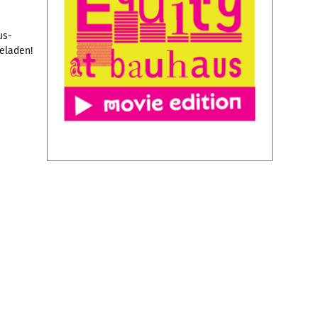
us-
geladen!