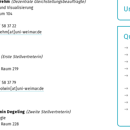
Brehm
(Dezentrale Gleichstellungsbeauftragte)
U
 und Visualisierung
aum 104
S
ö
/ 58 37 22
rehm[at]uni-weimar.de
Q
n
(Erste Stellvertreterin)
, Raum 219
/ 58 37 79
bolwin[at]uni-weimar.de
asmin Degeling
(Zweite Stellvertreterin)
gie
, Raum 228