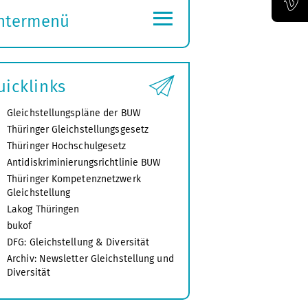
≡
ntermenü
Offizieller Vimeo-Kanal der Bauhaus-Univertität Weimar
ubmenü
ffnen
uicklinks
Gleichstellungspläne der BUW
Thüringer Gleichstellungsgesetz
Thüringer Hochschulgesetz
Antidiskriminierungsrichtlinie BUW
Thüringer Kompetenznetzwerk
Gleichstellung
Lakog Thüringen
bukof
DFG: Gleichstellung & Diversität
Archiv: Newsletter Gleichstellung und
Diversität