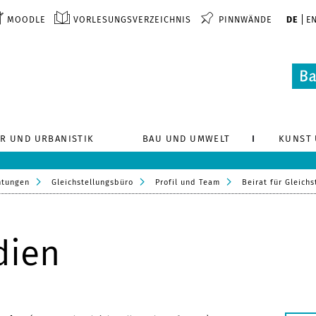
MOODLE
VORLESUNGSVERZEICHNIS
PINNWÄNDE
DE
E
R UND URBANISTIK
BAU UND UMWELT
KUNST 
htungen
Gleichstellungsbüro
Profil und Team
Beirat für Gleich
dien