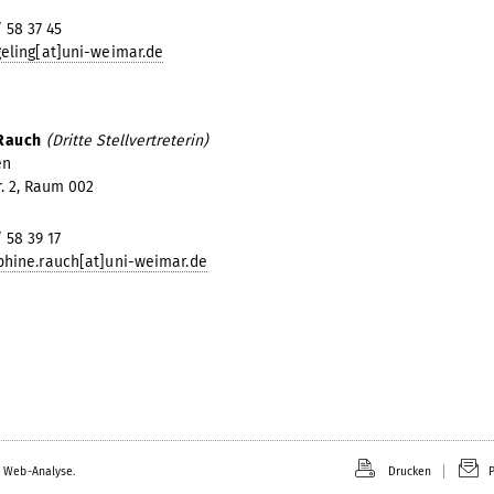
/ 58 37 45
eling[at]uni-weimar.de
 Rauch
(Dritte Stellvertreterin)
en
r. 2, Raum 002
/ 58 39 17
phine.rauch[at]uni-weimar.de
 Web-Analyse.
Drucken
P