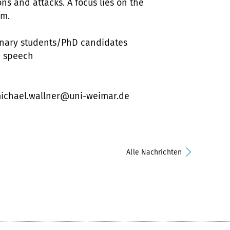
ns and attacks. A focus lies on the
sm.
ary students/PhD candidates
 speech
: michael.wallner@uni-weimar.de
Alle Nachrichten