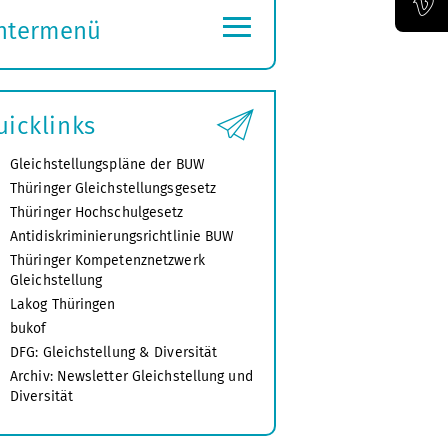
≡
ntermenü
Offizieller Vimeo-Kanal der Bauhaus-Univertität Weimar
ubmenü
ffnen
uicklinks
Gleichstellungspläne der BUW
Thüringer Gleichstellungsgesetz
Thüringer Hochschulgesetz
Antidiskriminierungsrichtlinie BUW
Thüringer Kompetenznetzwerk
Gleichstellung
Lakog Thüringen
bukof
DFG: Gleichstellung & Diversität
Archiv: Newsletter Gleichstellung und
Diversität