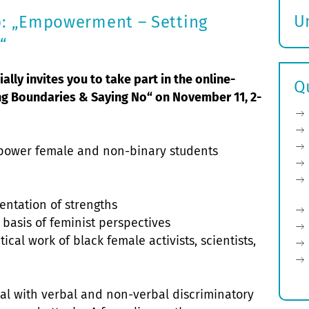
U
p: „Empowerment – Setting
S
“
ö
ally invites you to take part in the online-
Q
 Boundaries & Saying No“ on November 11, 2-
mpower female and non-binary students
entation of strengths
l basis of feminist perspectives
itical work of black female activists, scientists,
al with verbal and non-verbal discriminatory