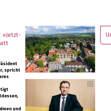
U
 »Jetzt-
S
att
ö
räsident
, spricht
ares
tigt
tdessen,
widmen und