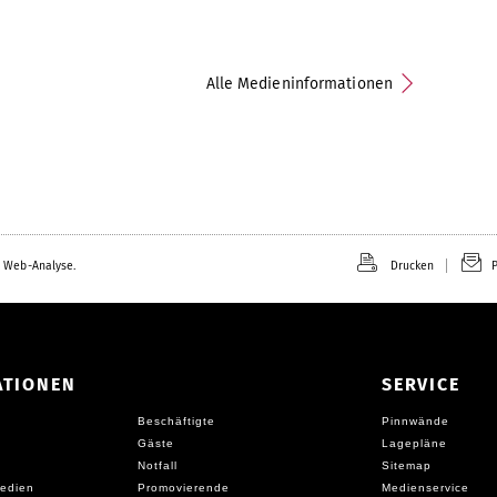
Alle Medieninformationen
 Web-Analyse.
Drucken
P
ATIONEN
SERVICE
Beschäftigte
Pinnwände
Gäste
Lagepläne
Notfall
Sitemap
edien
Promovierende
Medienservice