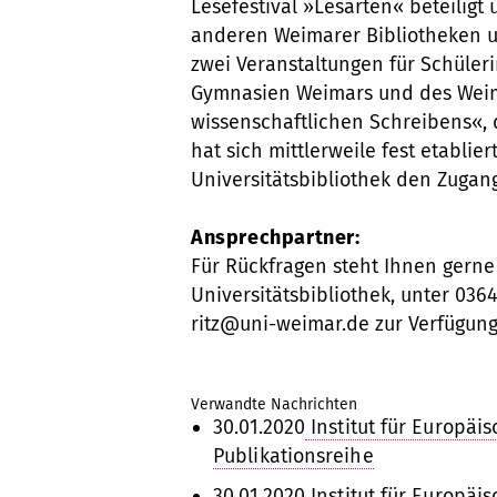
Lesefestival »Lesarten« beteilig
anderen Weimarer Bibliotheken u
zwei Veranstaltungen für Schüler
Gymnasien Weimars und des Weima
wissenschaftlichen Schreibens«, d
hat sich mittlerweile fest etablier
Universitätsbibliothek den Zugan
Ansprechpartner:
Für Rückfragen steht Ihnen gerne 
Universitätsbibliothek, unter 03
ritz@uni-weimar.de zur Verfügung
Verwandte Nachrichten
30.01.2020
Institut für Europäi
Publikationsreihe
30.01.2020
Institut für Europäi