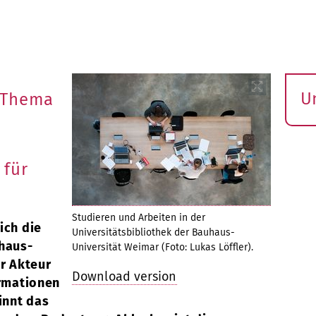
U
 Thema
S
ö
 für
Studieren und Arbeiten in der
ich die
Universitätsbibliothek der Bauhaus-
uhaus-
Universität Weimar (Foto: Lukas Löffler).
er Akteur
Download version
ormationen
innt das