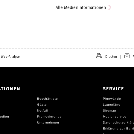
Alle Medieninformationen
 Web-Analyse.
Drucken
P
ATIONEN
SERVICE
Beschäftigte
Pinnwände
Gäste
Lagepläne
Notfall
Sitemap
edien
Promovierende
Medienservice
Unternehmen
Datenschutzerklär
Erklärung zur Barri