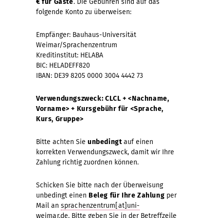
€ für Gäste
. Die Gebühren sind auf das
folgende Konto zu überweisen:
Empfänger: Bauhaus-Universität
Weimar/Sprachenzentrum
Kreditinstitut: HELABA
BIC: HELADEFF820
IBAN: DE39 8205 0000 3004 4442 73
Verwendungszweck:
CLCL + <Nachname,
Vorname> + Kursgebühr für <Sprache,
Kurs, Gruppe>
Bitte achten Sie
unbedingt
auf einen
korrekten Verwendungszweck, damit wir Ihre
Zahlung richtig zuordnen können.
Schicken Sie bitte nach der Überweisung
unbedingt einen
Beleg für Ihre Zahlung
per
Mail an
sprachenzentrum[at]uni-
weimar.de
. Bitte geben Sie in der Betreffzeile