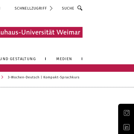
Suche
N
SCHNELLZUGRIFF
UND GESTALTUNG
MEDIEN
3-Wochen-Deutsch | Kompakt-Sprachkurs
Offizieller Account der Bauhaus-Universität Weimar auf Instagram
Offizieller Account der Bauhaus-Universität Weimar auf LinkedIn