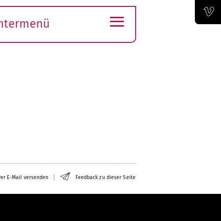
≡
ntermenü
Offizieller Vimeo-Kanal der Bauhaus-Univertität Weimar
ubmenü
ffnen
er E-Mail versenden
Feedback zu dieser Seite