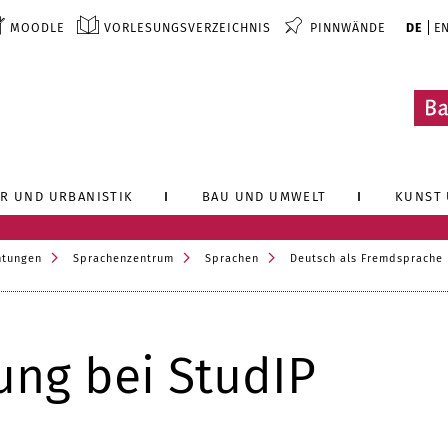
MOODLE
VORLESUNGSVERZEICHNIS
PINNWÄNDE
DE
E
R UND URBANISTIK
BAU UND UMWELT
KUNST 
htungen
Sprachenzentrum
Sprachen
Deutsch als Fremdsprache
rung bei StudIP