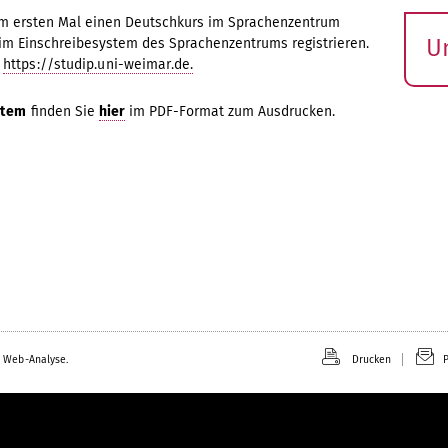
zum ersten Mal einen Deutschkurs im Sprachenzentrum
U
m Einschreibesystem des Sprachenzentrums registrieren.
r
https://studip.uni-weimar.de.
S
ö
stem
finden Sie
hier
im PDF-Format zum Ausdrucken.
 Web-Analyse.
Drucken
P