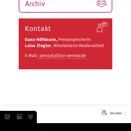
Archiv
Kontakt
Dana Höftmann,
Pressesprecherin
Luise Ziegler
, Mitarbeiterin Medienarbeit
E-Mail:
presse[at]uni-weimar.de
Drucken