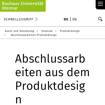
≡
S
SCHNELLZUGRIFF
DE
EN
Su
Kunst und Gestaltung
Studium
Produktdesign
Abschlussarbeiten Produktdesign
Abschlussarb
eiten aus dem
Produktdesig
n