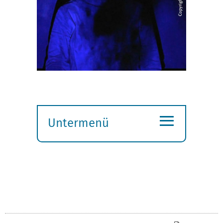
≡
Untermenü
Submenü
öffnen