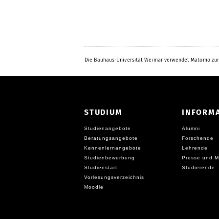
Die Bauhaus-Universität Weimar verwendet Matomo zur
STUDIUM
INFORM
Studienangebote
Alumni
Beratungsangebote
Forschende
Kennenlernangebote
Lehrende
Studienbewerbung
Presse und M
Studienstart
Studierende
Vorlesungsverzeichnis
Moodle