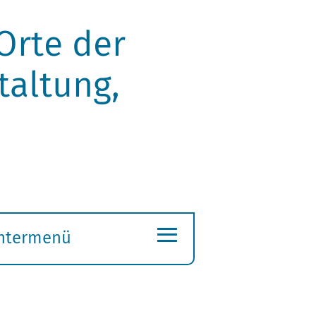
Orte der
taltung,
≡
ntermenü
ubmenü
ffnen