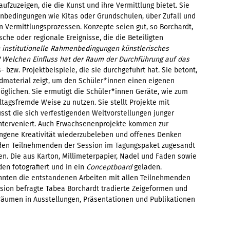
ufzuzeigen, die die Kunst und ihre Vermittlung bietet. Sie
nbedingungen wie Kitas oder Grundschulen, über Zufall und
n Vermittlungsprozessen. Konzepte seien gut, so Borchardt,
sche oder regionale Ereignisse, die die Beteiligten
 institutionelle Rahmenbedingungen künstlerisches
? Welchen Einfluss hat der Raum der Durchführung auf das
- bzw. Projektbeispiele, die sie durchgeführt hat. Sie betont,
ildmaterial zeigt, um den Schüler*innen einen eigenen
öglichen. Sie ermutigt die Schüler*innen Geräte, wie zum
ltagsfremde Weise zu nutzen. Sie stellt Projekte mit
usst die sich verfestigenden Weltvorstellungen junger
nterveniert. Auch Erwachsenenprojekte kommen zur
gangene Kreativität wiederzubeleben und offenes Denken
e den Teilnehmenden der Session im Tagungspaket zugesandt
n. Die aus Karton, Millimeterpapier, Nadel und Faden sowie
n fotografiert und in ein
Conceptboard
geladen.
nnten die entstandenen Arbeiten mit allen Teilnehmenden
ssion befragte Tabea Borchardt tradierte Zeigeformen und
zräumen in Ausstellungen, Präsentationen und Publikationen