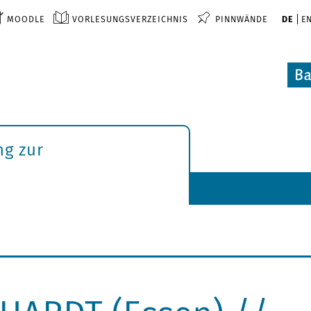
MOODLE
VORLESUNGSVERZEICHNIS
PINNWÄNDE
DE
E
ng zur