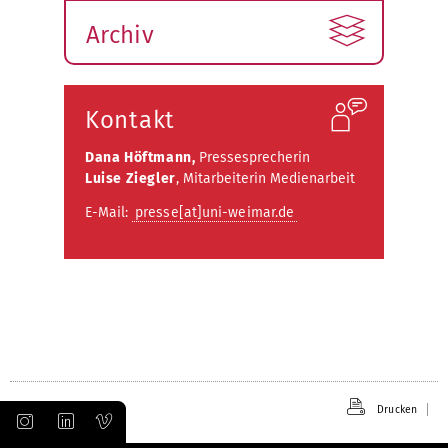
Archiv
Kontakt
Dana Höftmann,
Pressesprecherin
Luise Ziegler
, Mitarbeiterin Medienarbeit
E-Mail:
presse[at]uni-weimar.de
Drucken