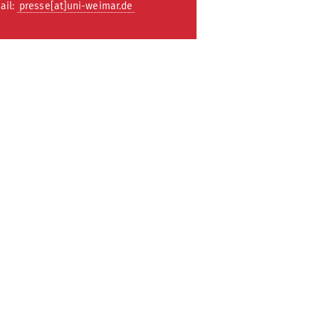
ail:
presse[at]uni-weimar.de