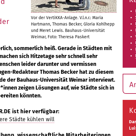
nd
Vor der VertiKKA-Anlage. V.l.n.r.: Maria
der
Hartmann, Thomas Becker, Gloria Kohlhepp
und Meret Lewis. Bauhaus-Universität
Weimar, Foto: Theresa Paskert
ich, sommerlich heiß. Gerade in Städten mit
machen sich Hitzetage sehr schnell sehr
nschen leider darunter und vermissen
ingen-Redakteur Thomas Becker hat zu diesem
e der Bauhaus-Universität Weimar interviewt.
A
*innen zeigen Lösungen auf, wie Städte sich in
bereiten könnten.
K
.DE ist hier verfügbar:
re Städte kühlen will
Da
Lui
hepp, wissenschaftliche Mitarbeiterinnen