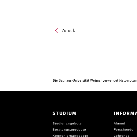
Zurück
Die Bauhaus-Universität Weimar verwendet Matomo zur
STUDIUM
INFORM
Studienangebote
Alumni
Beratungsangebote
Forschende
Kennenlernangebote
Lehrende