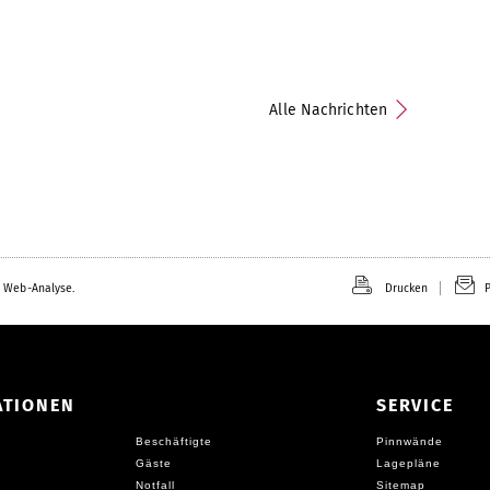
Alle Nachrichten
 Web-Analyse.
Drucken
P
ATIONEN
SERVICE
Beschäftigte
Pinnwände
Gäste
Lagepläne
Notfall
Sitemap