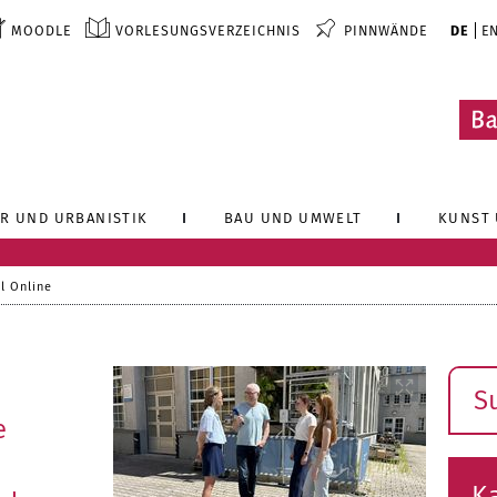
MOODLE
VORLESUNGSVERZEICHNIS
PINNWÄNDE
DE
E
R UND URBANISTIK
BAU UND UMWELT
KUNST 
l Online
Such
e
K