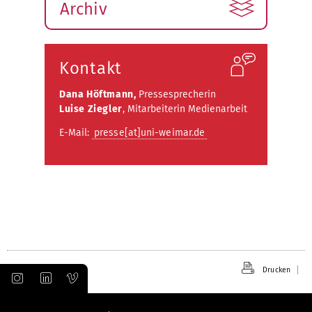
Archiv
Kontakt
Dana Höftmann,
Pressesprecherin
Luise Ziegler
, Mitarbeiterin Medienarbeit
E-Mail:
presse[at]uni-weimar.de
Drucken