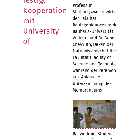
festigt
Professur
Kooperation
Siedlungswasserwirtschaft
der Fakultät
mit
Bauingenieurwesen der
University
Bauhaus-Universität
Weimar, und Dr. Seng
of
Cheyvuth, Dekan der
Naturwissenschaftlichen
Fakultät (Faculty of
Science and Technology),
während der Zeremonie
aus Anlass der
Unterzeichnung des
Memorandums
Rasyid Ieng, Student