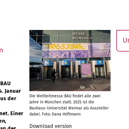
U
S
n
ö
»BAU
. Januar
Die Weltleitmesse BAU findet alle zwei
us der
Jahre in München statt. 2025 ist die
Bauhaus-Universität Weimar als Aussteller
et. Einer
dabei. Foto: Dana Höftmann
en,
Download version
 an der