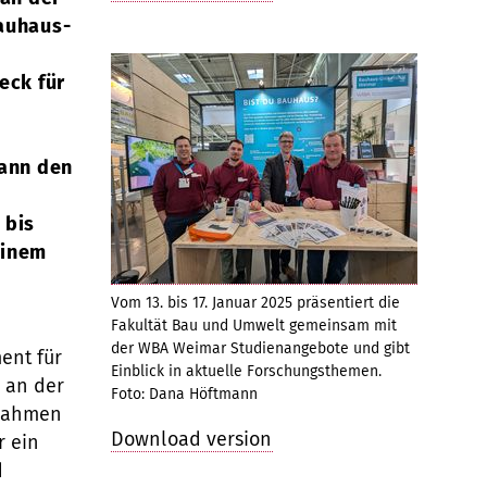
auhaus-
eck für
wann den
 bis
einem
Vom 13. bis 17. Januar 2025 präsentiert die
Fakultät Bau und Umwelt gemeinsam mit
der WBA Weimar Studienangebote und gibt
ent für
Einblick in aktuelle Forschungsthemen.
r an der
Foto: Dana Höftmann
 Rahmen
Download version
r ein
d