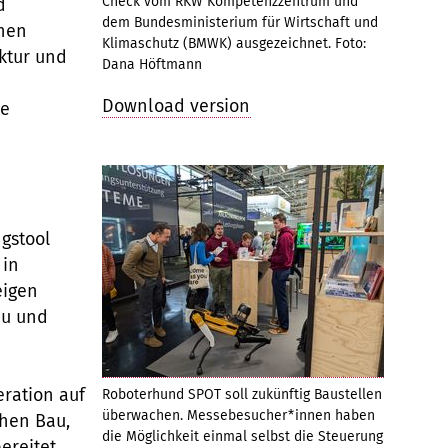
Check vom RKW Kompetenzzentrum und
d
dem Bundesministerium für Wirtschaft und
chen
Klimaschutz (BMWK) ausgezeichnet. Foto:
uktur und
Dana Höftmann
Download version
le
ngstool
 in
eigen
au und
ration auf
Roboterhund SPOT soll zukünftig Baustellen
überwachen. Messebesucher*innen haben
hen Bau,
die Möglichkeit einmal selbst die Steuerung
ereitet