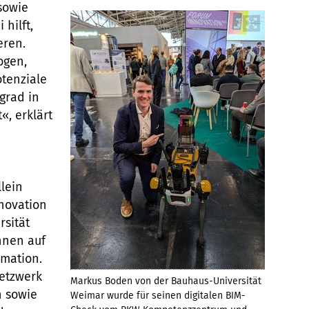
sowie
hilft,
eren.
ogen,
tenziale
grad in
«, erklärt
lein
nnovation
sität
nnen auf
rmation.
etzwerk
Markus Boden von der Bauhaus-Universität
h sowie
Weimar wurde für seinen digitalen BIM-