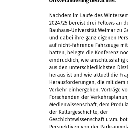
Ortsveränderung betrachtet.
Nachdem im Laufe des Wintersem
2024/25 bereist drei Fellows an d
Bauhaus-Universität Weimar zu G
und dabei ihre ganz eigenen Per
auf nicht-fahrende Fahrzeuge mi
hatten, belegte die Konferenz no
eindrücklich, wie anschlussfähig
aus den unterschiedlichsten Disz
heraus ist und wie aktuell die Fr
Herausforderungen, die mit dem
Verkehr einhergehen. Vorträge v
Forschenden der Verkehrsplanung
Medienwissenschaft, dem Produkt
der Kulturgeschichte, der
Geschichtswissenschaft u.v.m. bo
Perspektiven von der Parkraumpl