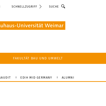
Suche
N
SCHNELLZUGRIFF
FAKULTÄT BAU UND UMWELT
SAUDIT
EDIH MID GERMANY
ALUMNI