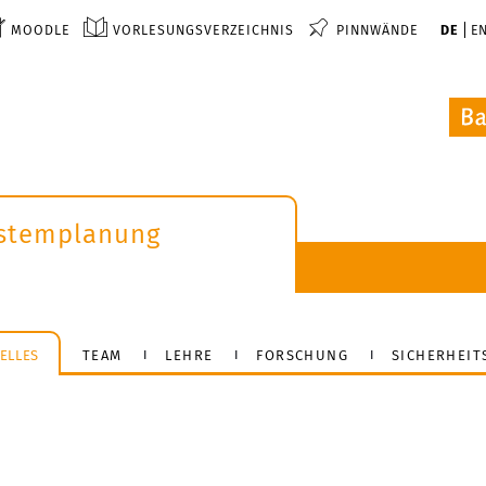
MOODLE
VORLESUNGSVERZEICHNIS
PINNWÄNDE
DE
E
ystemplanung
k
ELLES
TEAM
LEHRE
FORSCHUNG
SICHERHEIT