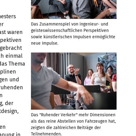
esters
er
Das Zusammenspiel von ingenieur- und
geisteswissenschaftlichen Perspektiven
ast waren
sowie künstlerischen Impulsen ermöglichte
spektiven
neue Impulse.
tgebracht
ch einmal
 das Thema
iplinen
agen und
 ruhenden
on
, der
design,
Das "Ruhender Verkehr" mehr Dimensionen
als das reine Abstellen von Fahrzeugen hat,
ten
zeigten die zahlreichen Beiträge der
anung in
Teilnehmenden.