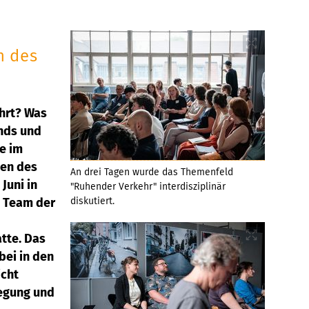
n des
ährt? Was
nds und
e im
en des
An drei Tagen wurde das Themenfeld
Juni in
"Ruhender Verkehr" interdisziplinär
 Team der
diskutiert.
tte. Das
bei in den
icht
wegung und