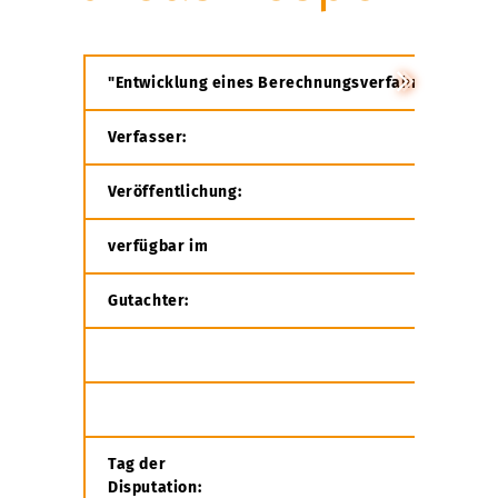
"Entwicklung eines Berechnungsverfahrens zur Ermit
Verfasser:
An
Veröffentlichung:
We
verfügbar im
Onl
Gutachter:
Pr
Pro
Pro
Tag der
24.
Disputation: