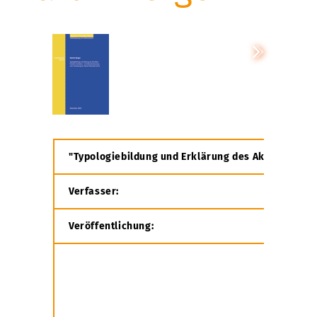
"Typologiebildung und Erklärung des Aktivitäten-
Verfasser:
Dipl.-Ing.
Veröffentlichung:
Schrifte
Professu
Heft 01
Verlag d