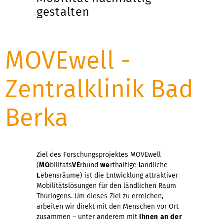
gestalten
MOVEwell -
Zentralklinik Bad
Berka
Ziel des Forschungsprojektes MOVEwell
(
MO
bilitäts
VE
rbund
we
rthaltige
l
ändliche
L
ebensräume) ist die Entwicklung attraktiver
Mobilitätslösungen für den ländlichen Raum
Thüringens. Um dieses Ziel zu erreichen,
arbeiten wir direkt mit den Menschen vor Ort
zusammen – unter anderem mit
Ihnen an der