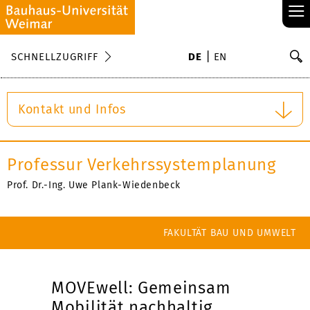
≡
S
SCHNELLZUGRIFF
DE
EN
Su
Kontakt und Infos
Professur Verkehrssystemplanung
Prof. Dr.-Ing. Uwe Plank-Wiedenbeck
FAKULTÄT BAU UND UMWELT
MOVEwell: Gemeinsam
Mobilität nachhaltig