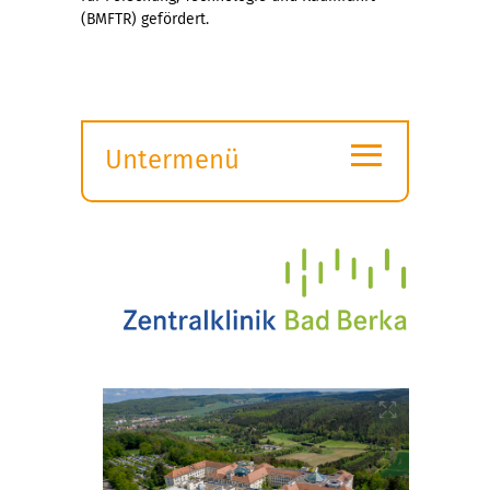
(BMFTR) gefördert.
≡
Untermenü
Submenü
öffnen