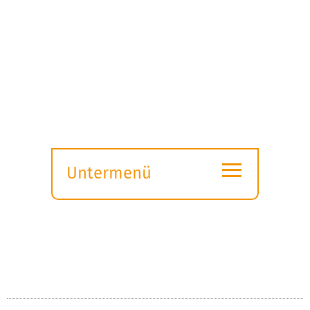
≡
Untermenü
Submenü
öffnen